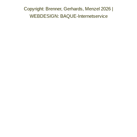
Copyright: Brenner, Gerhards, Menzel 2026 |
WEBDESIGN:
BAQUE-Internetservice
„Demokratie bedeutet für mich Gleichberechtigung für alle
Menschen, die Freiheit, so zu leben, wie ich es mir vorstelle
und in einem Umfeld frei von allen Formen von Gewalt und
Rassismus.
Wenn ich nach meiner Einbürgerung wählen darf, dann werde
ich mit meiner Stimme den demokratischen Prozess und die
demokratischen Werte unterstützen.“
×
„Als woman of colour bin ich mir bewusst, dass meine Existenz
in dieser Gesellschaft politisch ist. Jede Wahl, jede
Abstimmung, jeder Stimmzettel kann meine Rechte, meine