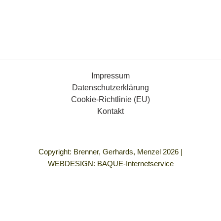
Impressum
Datenschutzerklärung
Cookie-Richtlinie (EU)
Kontakt
Copyright: Brenner, Gerhards, Menzel 2026 |
WEBDESIGN:
BAQUE-Internetservice
„Demokratie bedeutet für mich Gleichberechtigung für alle
Menschen, die Freiheit, so zu leben, wie ich es mir vorstelle
und in einem Umfeld frei von allen Formen von Gewalt und