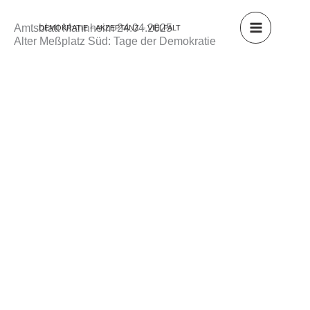
Zum
Inhalt
Amtsblatt Mannheim 24.04.2025
DEMOKRATIE – AKZEPTANZ – VIELFALT
springen
Alter Meßplatz Süd: Tage der Demokratie