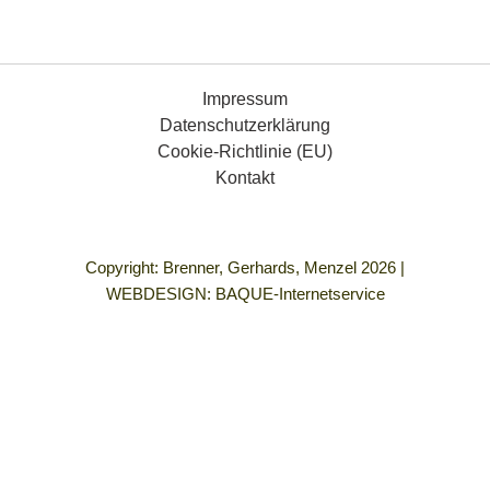
Impressum
Datenschutzerklärung
Cookie-Richtlinie (EU)
Kontakt
Copyright: Brenner, Gerhards, Menzel 2026 |
WEBDESIGN:
BAQUE-Internetservice
„Demokratie bedeutet für mich Gleichberechtigung für alle
Menschen, die Freiheit, so zu leben, wie ich es mir vorstelle
und in einem Umfeld frei von allen Formen von Gewalt und
Rassismus.
Wenn ich nach meiner Einbürgerung wählen darf, dann werde