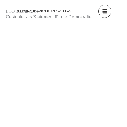
Zum
Inhalt
LEO 15.08.2024
DEMOKRATIE – AKZEPTANZ – VIELFALT
springen
Gesichter als Statement für die Demokratie