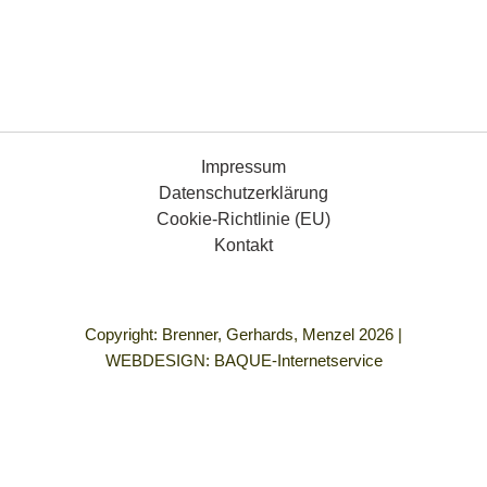
Impressum
Datenschutzerklärung
Cookie-Richtlinie (EU)
Kontakt
Copyright: Brenner, Gerhards, Menzel 2026 |
WEBDESIGN:
BAQUE-Internetservice
„Demokratie bedeutet für mich Gleichberechtigung für alle
Menschen, die Freiheit, so zu leben, wie ich es mir vorstelle
und in einem Umfeld frei von allen Formen von Gewalt und