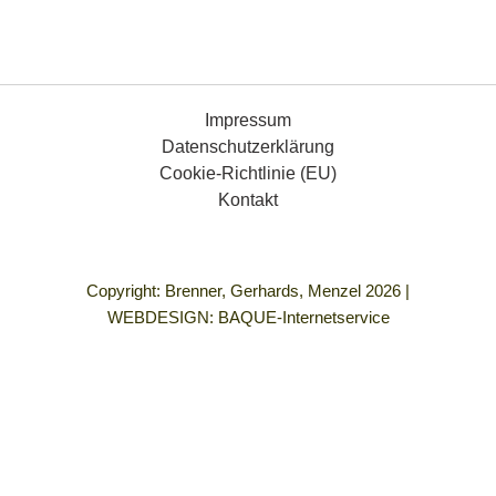
Impressum
Datenschutzerklärung
Cookie-Richtlinie (EU)
Kontakt
Copyright: Brenner, Gerhards, Menzel 2026 |
WEBDESIGN:
BAQUE-Internetservice
„Demokratie bedeutet für mich Gleichberechtigung für alle
Menschen, die Freiheit, so zu leben, wie ich es mir vorstelle
und in einem Umfeld frei von allen Formen von Gewalt und
Rassismus.
Wenn ich nach meiner Einbürgerung wählen darf, dann werde