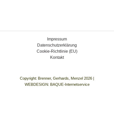
Impressum
Datenschutzerklärung
Cookie-Richtlinie (EU)
Kontakt
Copyright: Brenner, Gerhards, Menzel 2026 |
WEBDESIGN:
BAQUE-Internetservice
„Demokratie bedeutet für mich Gleichberechtigung für alle
Menschen, die Freiheit, so zu leben, wie ich es mir vorstelle
und in einem Umfeld frei von allen Formen von Gewalt und