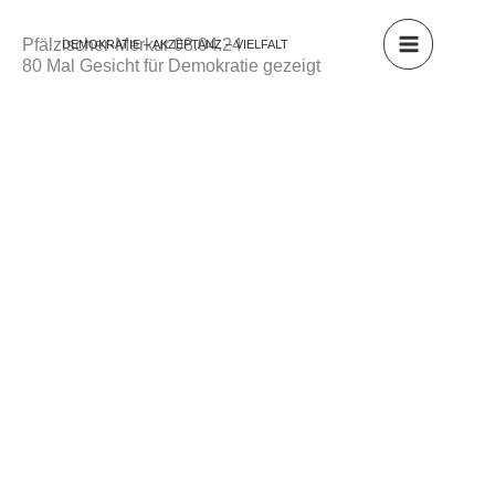
Zum
Inhalt
Pfälzischer-Merkur 08.04.24
DEMOKRATIE – AKZEPTANZ – VIELFALT
springen
80 Mal Gesicht für Demokratie gezeigt