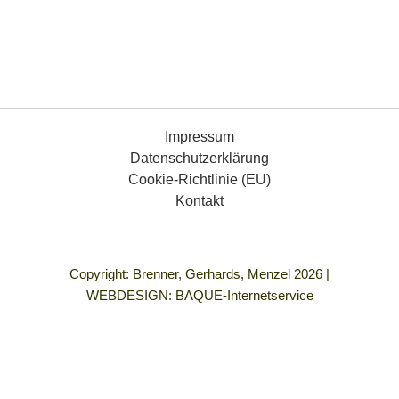
Impressum
Datenschutzerklärung
Cookie-Richtlinie (EU)
Kontakt
Copyright: Brenner, Gerhards, Menzel 2026 |
WEBDESIGN:
BAQUE-Internetservice
„Demokratie bedeutet für mich Gleichberechtigung für alle
Menschen, die Freiheit, so zu leben, wie ich es mir vorstelle
und in einem Umfeld frei von allen Formen von Gewalt und