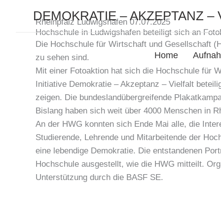
Zum
DEMOKRATIE – AKZEPTANZ – 
Inhalt
Rheinpfalz Ludwigshafen 07.07.2025
Hochschule in Ludwigshafen beteiligt sich an Fo
springen
Die Hochschule für Wirtschaft und Gesellschaft (
Home
Aufnah
zu sehen sind.
Mit einer Fotoaktion hat sich die Hochschule für
Initiative Demokratie – Akzeptanz – Vielfalt betei
zeigen. Die bundeslandübergreifende Plakatkampa
Bislang haben sich weit über 4000 Menschen in R
An der HWG konnten sich Ende Mai alle, die Intere
Studierende, Lehrende und Mitarbeitende der Hoch
eine lebendige Demokratie. Die entstandenen Port
Hochschule ausgestellt, wie die HWG mitteilt. Org
Unterstützung durch die BASF SE.