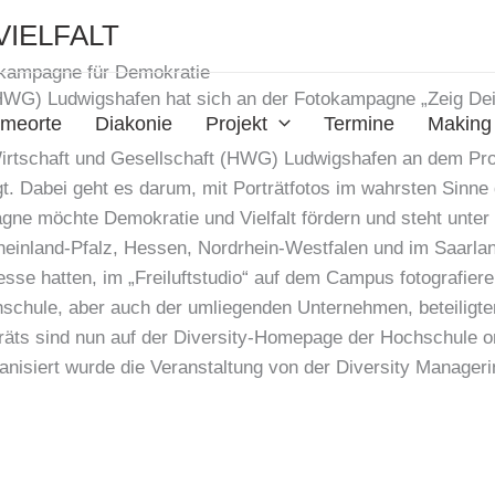
VIELFALT
tokampagne für Demokratie
HWG) Ludwigshafen hat sich an der Fotokampagne „Zeig Dein
meorte
Diakonie
Projekt
Termine
Making 
 Wirtschaft und Gesellschaft (HWG) Ludwigshafen an dem Pro
ligt. Dabei geht es darum, mit Porträtfotos im wahrsten Sinn
gne möchte Demokratie und Vielfalt fördern und steht unte
heinland-Pfalz, Hessen, Nordrhein-Westfalen und im Saarl
sse hatten, im „Freiluftstudio“ auf dem Campus fotografier
schule, aber auch der umliegenden Unternehmen, beteiligten
räts sind nun auf der Diversity-Homepage der Hochschule o
anisiert wurde die Veranstaltung von der Diversity Manager