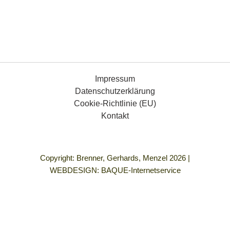
Impressum
Datenschutzerklärung
Cookie-Richtlinie (EU)
Kontakt
Copyright: Brenner, Gerhards, Menzel 2026 |
WEBDESIGN:
BAQUE-Internetservice
„Demokratie bedeutet für mich Gleichberechtigung für alle
Menschen, die Freiheit, so zu leben, wie ich es mir vorstelle
und in einem Umfeld frei von allen Formen von Gewalt und