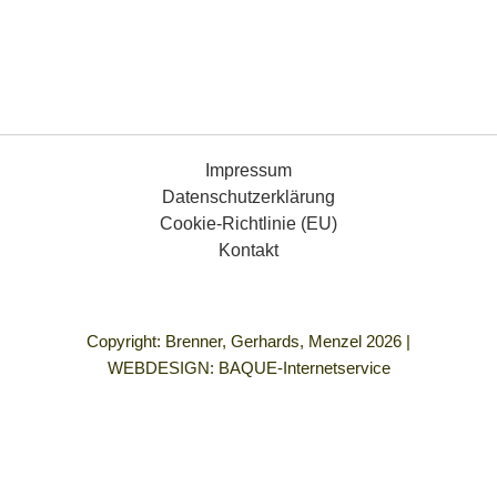
Impressum
Datenschutzerklärung
Cookie-Richtlinie (EU)
Kontakt
Copyright: Brenner, Gerhards, Menzel 2026 |
WEBDESIGN:
BAQUE-Internetservice
„Demokratie bedeutet für mich Gleichberechtigung für alle
Menschen, die Freiheit, so zu leben, wie ich es mir vorstelle
und in einem Umfeld frei von allen Formen von Gewalt und