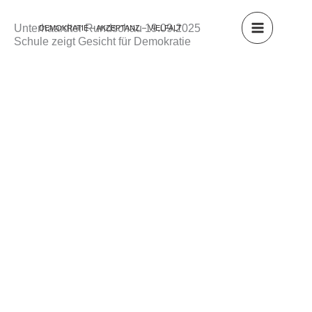
Zum
Inhalt
Unterhaardter Rundschau 19.09.2025
DEMOKRATIE – AKZEPTANZ – VIELFALT
springen
Schule zeigt Gesicht für Demokratie