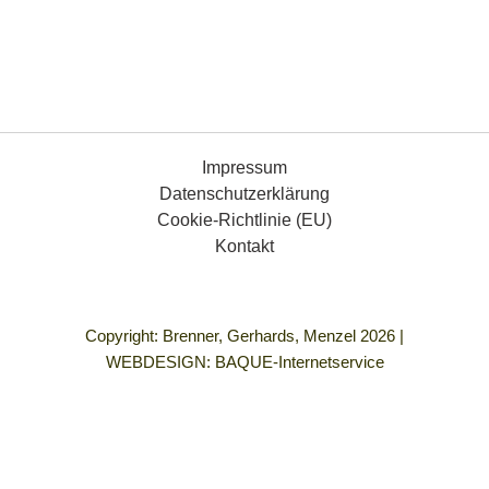
Impressum
Datenschutzerklärung
Cookie-Richtlinie (EU)
Kontakt
Copyright: Brenner, Gerhards, Menzel 2026 |
WEBDESIGN:
BAQUE-Internetservice
„Demokratie bedeutet für mich Gleichberechtigung für alle
Menschen, die Freiheit, so zu leben, wie ich es mir vorstelle
und in einem Umfeld frei von allen Formen von Gewalt und