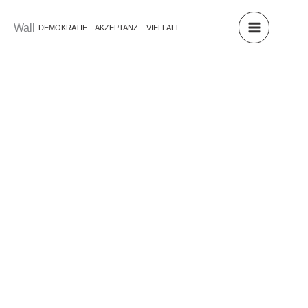
Zum
Inhalt
Wall
DEMOKRATIE – AKZEPTANZ – VIELFALT
springen