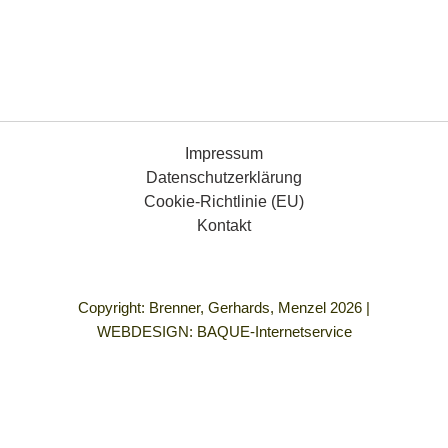
Impressum
Datenschutzerklärung
Cookie-Richtlinie (EU)
Kontakt
Copyright: Brenner, Gerhards, Menzel 2026 |
WEBDESIGN:
BAQUE-Internetservice
„Demokratie bedeutet für mich Gleichberechtigung für alle
Menschen, die Freiheit, so zu leben, wie ich es mir vorstelle
und in einem Umfeld frei von allen Formen von Gewalt und